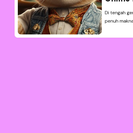
Di tengah gem
penuh makna 