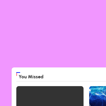
You Missed