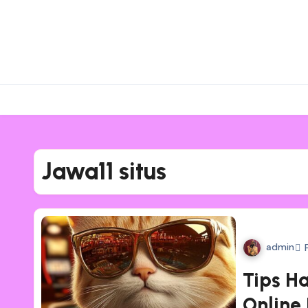
Skip
to
content
Jawa11 situs
admin
Tips H
Online