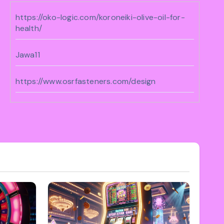
https://oko-logic.com/koroneiki-olive-oil-for-
health/
Jawa11
https://www.osrfasteners.com/design
jawa11 slot
https://sunshineregionaaca.org/
https://dammam-cleaning.com/
situs bento11