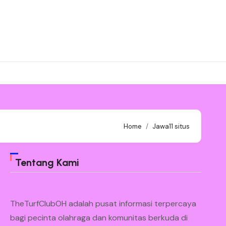
Home
Jawa11 situs
Tentang Kami
TheTurfClubOH adalah pusat informasi terpercaya
bagi pecinta olahraga dan komunitas berkuda di