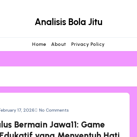
Analisis Bola Jitu
Home
About
Privacy Policy
February 17, 2026
No Comments
alus Bermain Jawa11: Game
 Edukatif yang Menyentuh Hati